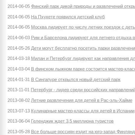
2014-06-05
Финский парк дикой природы и развлечений откр
2014-06-05
На Пхукете появился детский клуб
2014-06-05
Москва лидирует по числу летних поездок с дет
2014-06-03
Рим и Барселона лидируют для летнего отдыха р
2014-05-26
Дети могут бесплатно посетить парки развлечен
2014-03-18
Милан и Петербург лидируют как направления дл
2014-03-04
В финском лыжном парке состоится мастер-клас
2014-01-31
В Сингапуре открылся новый детский парк
2013-11-01
Петербург - лидер среди российских направлений
2013-08-02
Летние развлечения для детей в Рас-эль-Хайме
2013-07-13
Кулинарные мастер-классы для детей в Испании
2013-06-04
Геленджик ждет 3,5 миллиона туристов
2013-05-28
Все больше россиян ездит на юго-запад Финлян