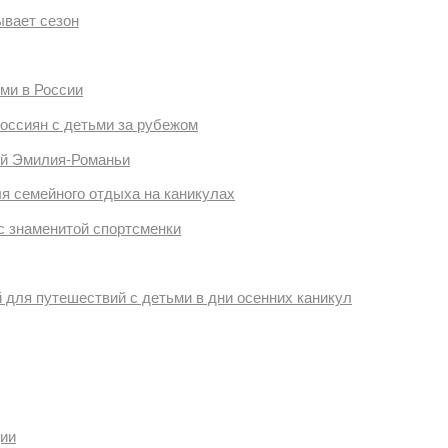
ывает сезон
ьми в России
оссиян с детьми за рубежом
ий Эмилия-Романьи
я семейного отдыха на каникулах
с знаменитой спортсменки
 для путешествий с детьми в дни осенних каникул
дии