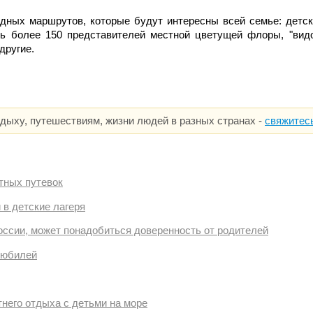
одных маршрутов, которые будут интересны всей семье: детс
ть более 150 представителей местной цветущей флоры, "видо
другие.
тдыху, путешествиям, жизни людей в разных странах -
свяжитес
тных путевок
 в детские лагеря
оссии, может понадобиться доверенность от родителей
 юбилей
тнего отдыха с детьми на море