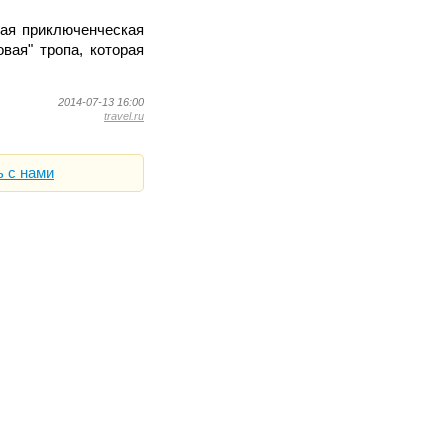
кая приключенческая
вая" тропа, которая
2014-07-13 16:00
travel.ru
ь с нами