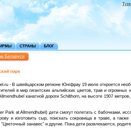
Тур
ФИРМЫ
СТРАНЫ
БЛОГ
рм Беларуси
ский парк
avel.ru - В швейцарском регионе Юнгфрау 19 июля откроется нео
ителей в мир гигантских альпийских цветов, трав и огромных 
llmendhubel канатной дороги Schilthorn, на высоте 1907 метров,
er Park at Allmendhubel) дети смогут полетать с бабочками, исс
рову и изготовить сыр, поискать сокровища в траве, а также 
 "Цветочный занавес" и другие. Пока дети развлекаются, родит