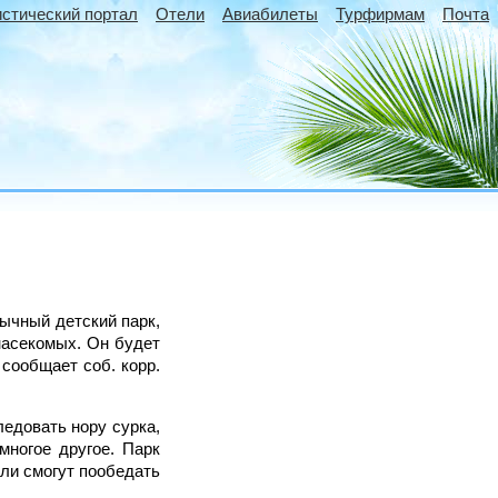
истический портал
Отели
Авиабилеты
Турфирмам
Почта
бычный детский парк,
насекомых. Он будет
 сообщает соб. корр.
ледовать нору сурка,
многое другое. Парк
ели смогут пообедать