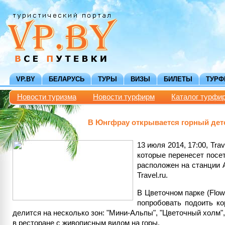
VP.BY
БЕЛАРУСЬ
ТУРЫ
ВИЗЫ
БИЛЕТЫ
ТУР
Новости туризма
Новости турфирм
Каталог турфи
В Юнгфрау открывается горный дет
13 июля 2014, 17:00, Tr
которые перенесет посет
расположен на станции A
Travel.ru.
В Цветочном парке (Flow
попробовать подоить ко
делится на несколько зон: "Мини-Альпы", "Цветочный холм",
в ресторане с живописным видом на горы.