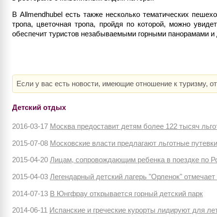
В Allmendhubel есть также несколько тематических пешех
тропа, цветочная тропа, пройдя по которой, можно увиде
обеспечит туристов незабываемыми горными панорамами и 
Если у вас есть новости, имеющие отношение к туризму, о
Детский отдых
2016-03-17
Москва предоставит детям более 122 тысяч льго
2015-07-08
Московские власти предлагают льготные путевки
2015-04-20
Лицам, сопровождающим ребенка в поездке по Р
2015-04-03
Легендарный детский лагерь "Орленок" отмечает
2014-07-13
В Юнгфрау открывается горный детский парк
2014-06-11
Испанские и греческие курорты лидируют для ле