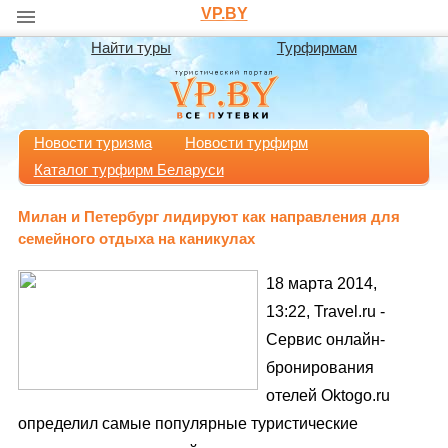
VP.BY
Найти туры
Турфирмам
Новости туризма
Новости турфирм
Каталог турфирм Беларуси
Милан и Петербург лидируют как направления для
семейного отдыха на каникулах
18 марта 2014,
13:22, Travel.ru -
Cервис онлайн-
бронирования
отелей Oktogo.ru
определил самые популярные туристические