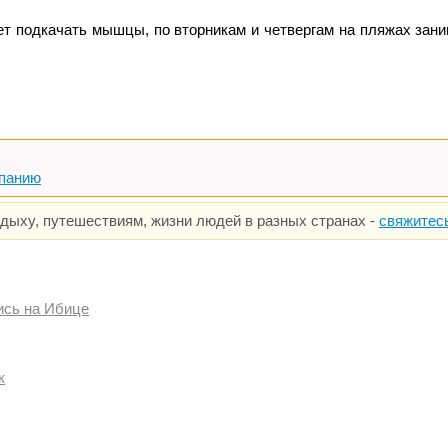
ет подкачать мышцы, по вторникам и четвергам на пляжах зани
спанию
тдыху, путешествиям, жизни людей в разных странах -
свяжитес
ись на Ибице
к