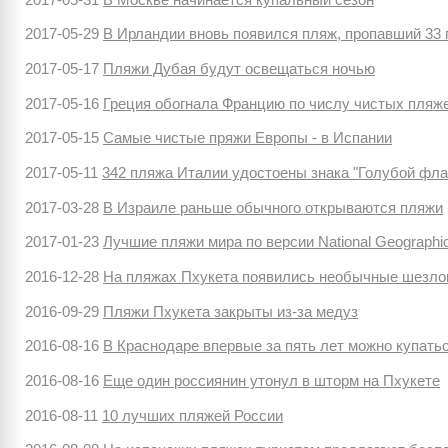
2017-05-29
В Ирландии вновь появился пляж, пропавший 33 
2017-05-17
Пляжи Дубая будут освещаться ночью
2017-05-16
Греция обогнала Францию по числу чистых пляж
2017-05-15
Самые чистые пряжи Европы - в Испании
2017-05-11
342 пляжа Италии удостоены знака "Голубой фла
2017-03-28
В Израиле раньше обычного открываются пляжи
2017-01-23
Лучшие пляжи мира по версии National Geographi
2016-12-28
На пляжах Пхукета появились необычные шезло
2016-09-29
Пляжи Пхукета закрыты из-за медуз
2016-08-16
В Краснодаре впервые за пять лет можно купать
2016-08-16
Еще один россиянин утонул в шторм на Пхукете
2016-08-11
10 лучших пляжей России