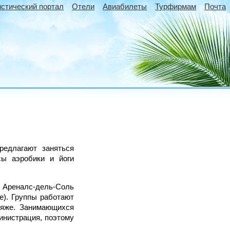
истический портал
Отели
Авиабилеты
Турфирмам
Почта
предлагают заняться
сы аэробики и йоги
х Ареналс-дель-Соль
che). Группы работают
ляже. Занимающихся
инистрация, поэтому