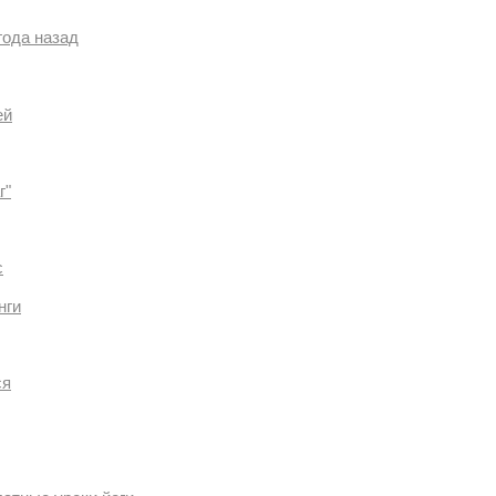
года назад
ей
г"
c
нги
ся