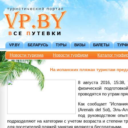
VP.BY
БЕЛАРУСЬ
ТУРЫ
ВИЗЫ
БИЛЕТЫ
ТУР
Новости туризма
Новости турфирм
Каталог турфи
На испанских пляжах туристам пред
8 августа 2016, 15:38
физической подготовко
проводятся по утрам пря
Как сообщает "Испания
(Arenals del Sol), Эль-А
под руководством опыт
подразделяют на категории с учетом возраста и степени т
для посетителей пляжей занятия являются бесплатными.