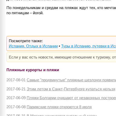
По понедельникам и средам на пляжах ждут тех, кто мечта
по пятницам – йогой.
Посмотрите также:
Испания. Отдых в Испании
•
Туры в Испанию, путевки в И
Если у вас есть новости, имеющие отношение к туризму, о
Пляжные курорты и пляжи
2017-08-01
Самые "продвинутые" пляжные шезлонги появил
2017-06-21
Этим летом в Санкт-Петербурге купаться нельзя
2017-06-09
Пляжи Болгарии очищают от незаконных построе
2017-06-08
Парижские пляжи откроются 8 июля
2017-05-31
В Москве начинается купальный сезон