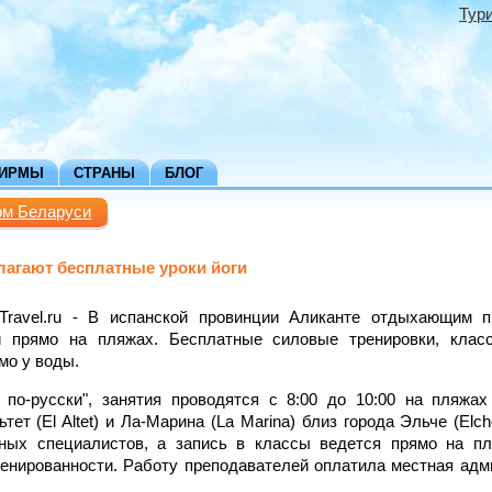
Тур
ФИРМЫ
СТРАНЫ
БЛОГ
рм Беларуси
лагают бесплатные уроки йоги
, Travel.ru - В испанской провинции Аликанте отдыхающим 
й прямо на пляжах. Бесплатные силовые тренировки, клас
мо у воды.
 по-русски", занятия проводятся с 8:00 до 10:00 на пляжа
льтет (El Altet) и Ла-Марина (La Marina) близ города Эльче (El
ных специалистов, а запись в классы ведется прямо на п
ренированности. Работу преподавателей оплатила местная адм