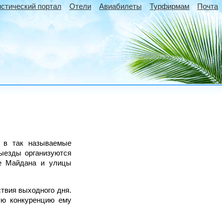
истический портал
Отели
Авиабилеты
Турфирмам
Почта
я в так называемые
выезды организуются
ие Майдана и улицы
твия выходного дня.
ую конкуренцию ему