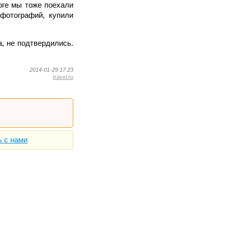
тоге мы тоже поехали
фотографий, купили
, не подтвердились.
2014-01-29 17:23
travel.ru
ь с нами