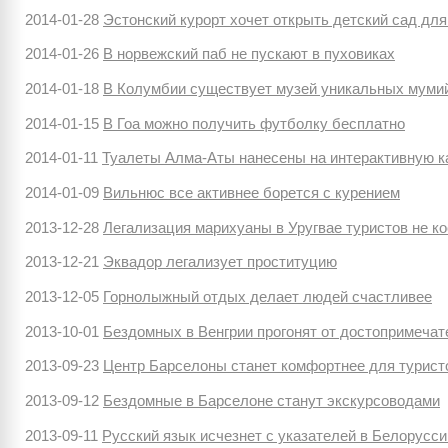
2014-01-28
Эстонский курорт хочет открыть детский сад для
2014-01-26
В норвежский паб не пускают в пуховиках
2014-01-18
В Колумбии существует музей уникальных муми
2014-01-15
В Гоа можно получить футболку бесплатно
2014-01-11
Туалеты Алма-Аты нанесены на интерактивную к
2014-01-09
Вильнюс все активнее борется с курением
2013-12-28
Легализация марихуаны в Уругвае туристов не к
2013-12-21
Эквадор легализует проституцию
2013-12-05
Горнолыжный отдых делает людей счастливее
2013-10-01
Бездомных в Венгрии прогонят от достопримечат
2013-09-23
Центр Барселоны станет комфортнее для турист
2013-09-12
Бездомные в Барселоне станут экскурсоводами
2013-09-11
Русский язык исчезнет с указателей в Белорусси