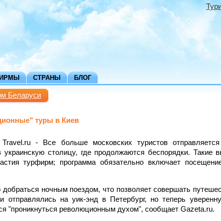
Тур
ФИРМЫ
СТРАНЫ
БЛОГ
рм Беларуси
ионные" туры в Киев
, Travel.ru - Все больше московских туристов отправляетс
 украинскую столицу, где продолжаются беспорядки. Такие 
частия турфирм; программа обязательно включает посещен
 добраться ночным поездом, что позволяет совершать путешес
и отправлялись на уик-энд в Петербург, но теперь уверенн
ся "проникнуться революционным духом", сообщает Gazeta.ru.