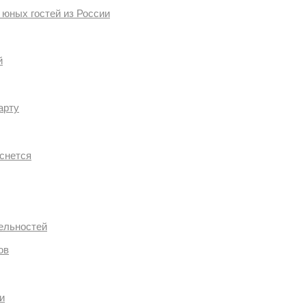
 юных гостей из России
й
арту
оснется
ельностей
ов
и