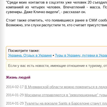
"Среди моих контактов в соцсетях уже человек 20 съездил
компанией из четырех человек. Впечатлений - масса. П
сувениры. Даже Кличко видели", - рассказал он.
Стоит также отметить, что появившиеся ранее в СМИ сообщ
Возможно, эти слухи распустили те, кто считает присутств
Посмотрите также:
Украина. Отдых в Украине
•
Туры в Украину, путевки в Укр
Если у вас есть новости, имеющие отношение к туризму, о
Жизнь людей
2014-02-17
В Мурманской области можно пожениться в лед
2014-01-29
Москвичи отправляются в "революционные" туры
2014-01-29
Туалеты на вокзале Sants в Барселоне станут п