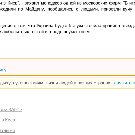
и в Киев", - заявил менеджер одной из московских фирм. "В и
оходили по Майдану, пообщались с людьми, привезли кучу 
ения о том, что Украина будто бы ужесточила правила въезда
ие любопытных гостей в городе неуместным.
аину
тдыху, путешествиям, жизни людей в разных странах -
свяжитес
овом ЗАГСе
 в Киев
латными