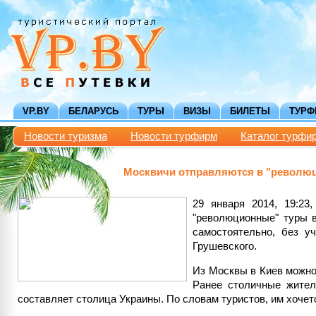
VP.BY
БЕЛАРУСЬ
ТУРЫ
ВИЗЫ
БИЛЕТЫ
ТУР
Новости туризма
Новости турфирм
Каталог турфи
Москвичи отправляются в "революц
29 января 2014, 19:23
"революционные" туры в
самостоятельно, без у
Грушевского.
Из Москвы в Киев можно
Ранее столичные жител
составляет столица Украины. По словам туристов, им хочет