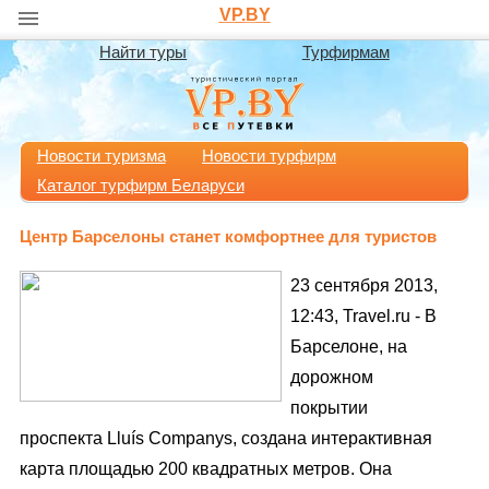
VP.BY
Найти туры
Турфирмам
Новости туризма
Новости турфирм
Каталог турфирм Беларуси
Центр Барселоны станет комфортнее для туристов
23 сентября 2013,
12:43, Travel.ru - В
Барселоне, на
дорожном
покрытии
проспекта Lluís Companys, создана интерактивная
карта площадью 200 квадратных метров. Она