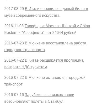
2017-03-29
В Италии появился единый билет в
музеи современного искусства
2016-11-08
Тариф дня: Москва - Шанхай у China
Eastern и "Аэрофлота" - от 24644 рублей
2016-07-23
В Мюнхене восстановлена работа
городского транспорта
2016-07-22
В Китае расширяется программа
возврата НДС туристам
2016-07-22
В Мюнхене остановлен городской
транспорт
2016-07-16
Зарубежные авиакомпании
возобновляют полеты в Стамбул