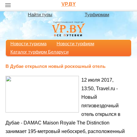
VP.BY
Найти туры
Турфирмам
Новости туризма
Новости турфирм
Каталог турфирм Беларуси
В Дубае открылся новый роскошный отель
12 июля 2017,
13:50, Travel.ru -
Новый
пятизвездочный
отель открылся в
Дубае - DAMAC Maison Royale The Distinction
занимает 195-метровый небоскреб, расположенный