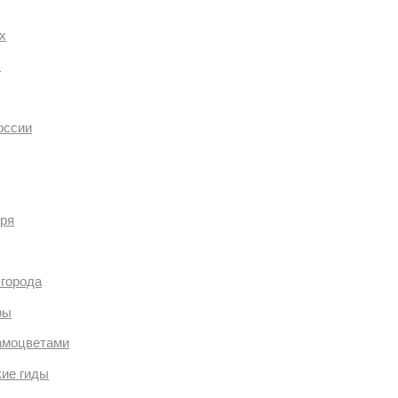
х
х
оссии
бря
 города
ры
самоцветами
кие гиды