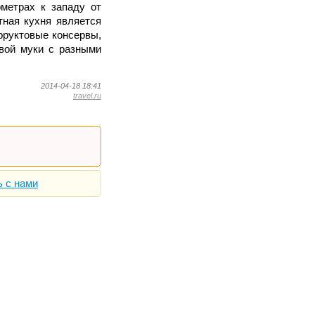
ометрах к западу от
тная кухня является
фруктовые консервы,
овой муки с разными
2014-04-18 18:41
travel.ru
ь с нами