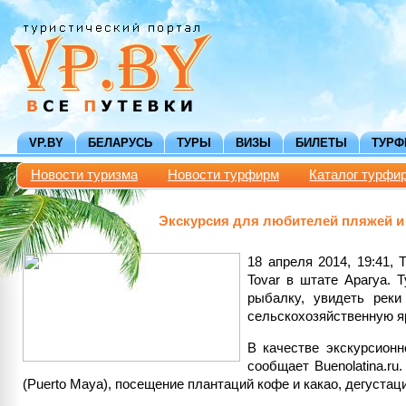
VP.BY
БЕЛАРУСЬ
ТУРЫ
ВИЗЫ
БИЛЕТЫ
ТУР
Новости туризма
Новости турфирм
Каталог турфи
Экскурсия для любителей пляжей и
18 апреля 2014, 19:41, 
Tovar в штате Арагуа. 
рыбалку, увидеть рек
сельскохозяйственную я
В качестве экскурсион
сообщает Buenolatina.r
(Puerto Maya), посещение плантаций кофе и какао, дегуста