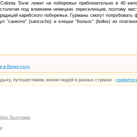
Colonia Tovar лежит на побережье приблизительно в 40 кил
 столетия под влиянием немецких переселенцев, поэтому мес
традиций карибского побережья. Гурманы смогут попробовать 
п "санкочо" (sancocho) и клецки "больос" (bollos) из платан
ки в Венесуэлу
тдыху, путешествиям, жизни людей в разных странах -
свяжитес
офис Вьетнама
и