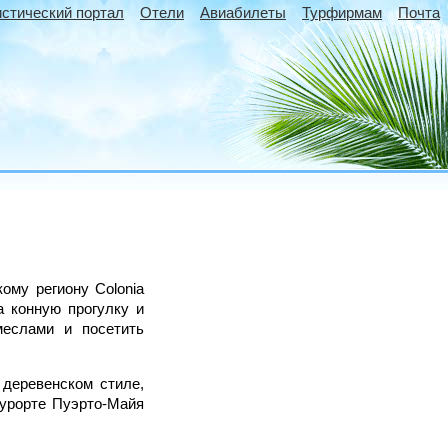
истический портал
Отели
Авиабилеты
Турфирмам
Почта
кому региону Colonia
а конную прогулку и
меслами и посетить
деревенском стиле,
курорте Пуэрто-Майя