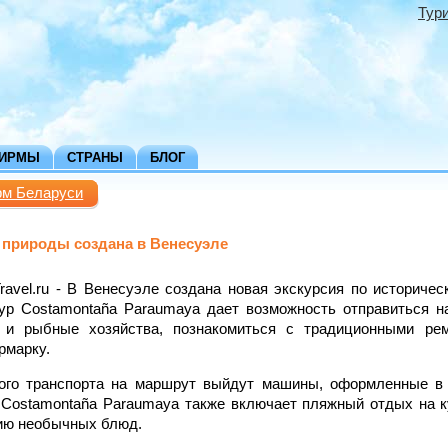
Тур
ФИРМЫ
СТРАНЫ
БЛОГ
рм Беларуси
 природы создана в Венесуэле
Travel.ru - В Венесуэле создана новая экскурсия по историчес
Тур Costamontaña Paraumaya дает возможность отправиться н
и и рыбные хозяйства, познакомиться с традиционными ре
рмарку.
ного транспорта на маршрут выйдут машины, оформленные в 
u. Costamontaña Paraumaya также включает пляжный отдых на 
цию необычных блюд.