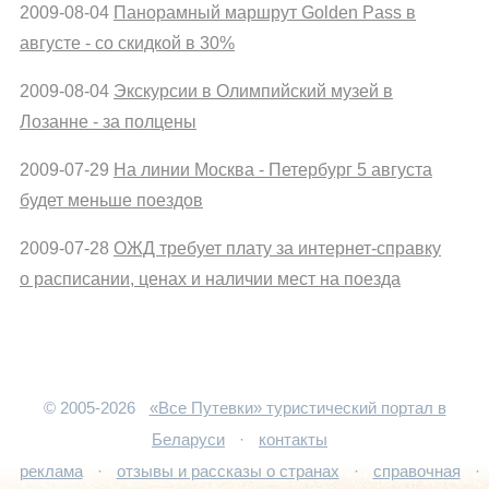
2009-08-04
Панорамный маршрут Golden Pass в
августе - со скидкой в 30%
2009-08-04
Экскурсии в Олимпийский музей в
Лозанне - за полцены
2009-07-29
На линии Москва - Петербург 5 августа
будет меньше поездов
2009-07-28
ОЖД требует плату за интернет-справку
о расписании, ценах и наличии мест на поезда
© 2005-2026
«Все Путевки» туристический портал в
Беларуси
·
контакты
реклама
·
отзывы и рассказы о странах
·
справочная
·