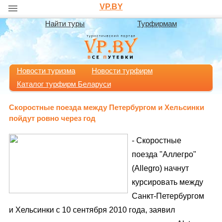
VP.BY
Найти туры
Турфирмам
Новости туризма
Новости турфирм
Каталог турфирм Беларуси
Скоростные поезда между Петербургом и Хельсинки
пойдут ровно через год
- Скоростные
поезда "Аллегро"
(Allegro) начнут
курсировать между
Санкт-Петербургом
и Хельсинки с 10 сентября 2010 года, заявил