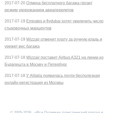
2017-07-20
Отмена бесплатного багажа грозит
резким удорожанием авиаперелетов
2017-07-19
Emirates и flydubai хотят увеличить число
стыковочных маршрутов
2017-07-19
Wizzair отменит плату за ручную кладь и
урежет вес багажа
2017-07-18
Wizzair поставит Airbus A321 на линии из
Будапешта в Москву и Петербург
2017-07-18
У Alitalia появилась почти бесполезная
онлайн-регистрация из Москвы
© 2005-2026
«Все Путевки» туристический портал в