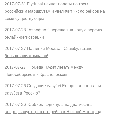
2017-07-31
Flydubai начнет полеты по трем
российским маршрутам и увеличит число рейсов на
семи существующих
2017-07-28
"Аэрофлот" перешел на новую версию
онлайн-регистрации
2017-07-27
На линии Москва - Стамбул станет
больше авиакомпаний
2017-07-27
"Победа" будет летать между
Новосибирском и Красноярском
2017-07-26
Создание easyJet Europe: вернется ли
easyJet в Россию?
2017-07-26
"Сибирь" сдвинула на два месяца
вперед запуск третьего рейса в Нижний Новгород