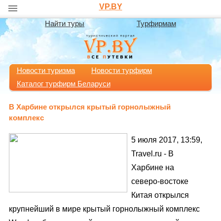
VP.BY
Найти туры
Турфирмам
Новости туризма
Новости турфирм
Каталог турфирм Беларуси
В Харбине открылся крытый горнолыжный
комплекс
5 июля 2017, 13:59,
Travel.ru - В
Харбине на
северо-востоке
Китая открылся
крупнейший в мире крытый горнолыжный комплекс