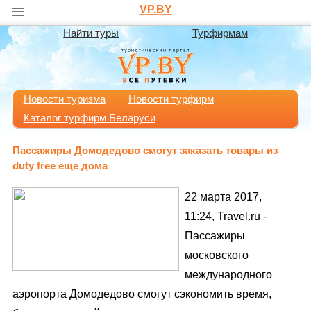
VP.BY
Найти туры
Турфирмам
Новости туризма
Новости турфирм
Каталог турфирм Беларуси
Пассажиры Домодедово смогут заказать товары из
duty free еще дома
22 марта 2017,
11:24, Travel.ru -
Пассажиры
московского
международного
аэропорта Домодедово смогут сэкономить время,