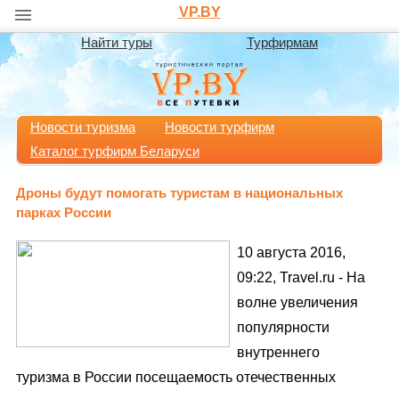
VP.BY
Найти туры
Турфирмам
Новости туризма
Новости турфирм
Каталог турфирм Беларуси
Дроны будут помогать туристам в национальных
парках России
10 августа 2016,
09:22, Travel.ru - На
волне увеличения
популярности
внутреннего
туризма в России посещаемость отечественных