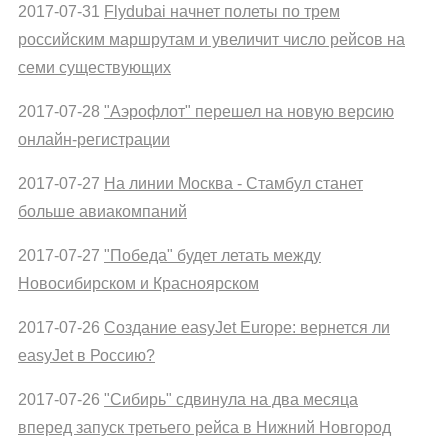
2017-07-31
Flydubai начнет полеты по трем
российским маршрутам и увеличит число рейсов на
семи существующих
2017-07-28
"Аэрофлот" перешел на новую версию
онлайн-регистрации
2017-07-27
На линии Москва - Стамбул станет
больше авиакомпаний
2017-07-27
"Победа" будет летать между
Новосибирском и Красноярском
2017-07-26
Создание easyJet Europe: вернется ли
easyJet в Россию?
2017-07-26
"Сибирь" сдвинула на два месяца
вперед запуск третьего рейса в Нижний Новгород