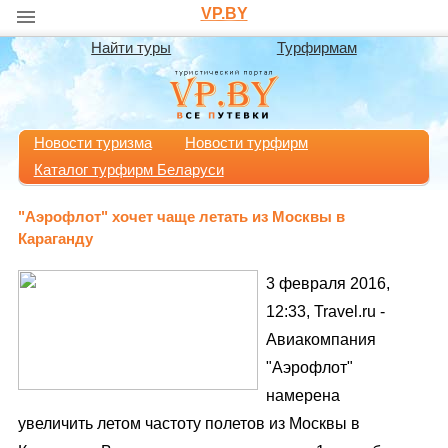
VP.BY
Найти туры
Турфирмам
Новости туризма
Новости турфирм
Каталог турфирм Беларуси
"Аэрофлот" хочет чаще летать из Москвы в
Караганду
3 февраля 2016,
12:33, Travel.ru -
Авиакомпания
"Аэрофлот"
намерена
увеличить летом частоту полетов из Москвы в