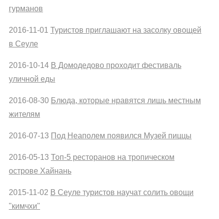
гурманов
2016-11-01
Туристов приглашают на засолку овощей
в Сеуле
2016-10-14
В Домодедово проходит фестиваль
уличной еды
2016-08-30
Блюда, которые нравятся лишь местным
жителям
2016-07-13
Под Неаполем появился Музей пиццы
2016-05-13
Топ-5 ресторанов на тропическом
острове Хайнань
2015-11-02
В Сеуле туристов научат солить овощи
"кимчхи"