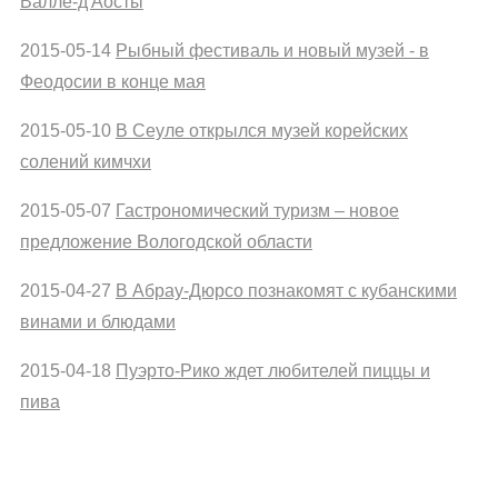
Валле-д'Аосты
2015-05-14
Рыбный фестиваль и новый музей - в
Феодосии в конце мая
2015-05-10
В Сеуле открылся музей корейских
солений кимчхи
2015-05-07
Гастрономический туризм – новое
предложение Вологодской области
2015-04-27
В Абрау-Дюрсо познакомят с кубанскими
винами и блюдами
2015-04-18
Пуэрто-Рико ждет любителей пиццы и
пива