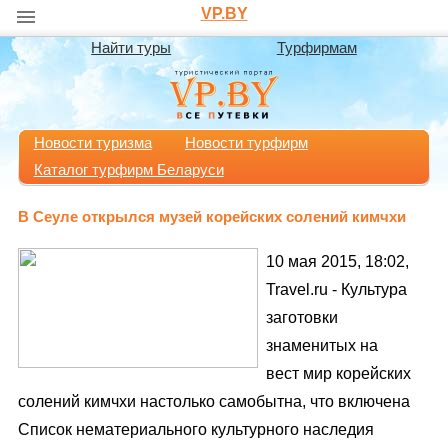
VP.BY
Найти туры
Турфирмам
Новости туризма
Новости турфирм
Каталог турфирм Беларуси
В Сеуле открылся музей корейских солений кимчхи
10 мая 2015, 18:02,
Travel.ru - Культура
заготовки
знаменитых на
вест мир корейских
солений кимчхи настолько самобытна, что включена
Список нематериального культурного наследия